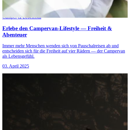
Camper & Lebensstil
Erlebe den Campervan-Lifestyle — Freiheit &
Abenteuer
Immer mehr Menschen wenden sich von Pauschalreisen ab und
entscheiden sich für die Freiheit auf vier Rädern — der Campervan
als Lebensgefühl.
03. April 2025