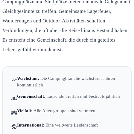
Campingplätze und Stellplätze bieten die ideale Gelegenheit,
Gleichgesinnte zu treffen. Gemeinsame Lagerfeuer,
Wanderungen und Outdoor-Aktivitäten schaffen
Verbindungen, die oft über die Reise hinaus Bestand haben.
Es entsteht eine Gemeinschaft, die durch ein geteiltes
Lebensgefühl verbunden ist.
Wachstum:
Die Campingbranche wächst seit Jahren
trending_up
kontinuierlich
Gemeinschaft:
Tausende Treffen und Festivals jährlich
groups
Vielfalt:
Alle Altersgruppen sind vertreten
diversity_3
International:
Eine weltweite Leidenschaft
public