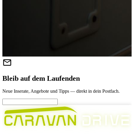
mail
Bleib auf dem Laufenden
Neue Inserate, Angebote und Tipps — direkt in dein Postfach.
V
N
R
I
E
A
R
A
D
C
A
V