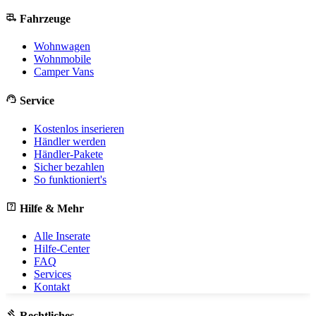
rv_hookup
Fahrzeuge
Wohnwagen
Wohnmobile
Camper Vans
support_agent
Service
Kostenlos inserieren
Händler werden
Händler-Pakete
Sicher bezahlen
So funktioniert's
help_center
Hilfe & Mehr
Alle Inserate
Hilfe-Center
FAQ
Services
Kontakt
gavel
Rechtliches