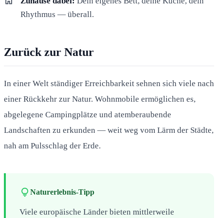
home
Zuhause dabei:
Dein eigenes Bett, deine Küche, dein
Rhythmus — überall.
Zurück zur Natur
In einer Welt ständiger Erreichbarkeit sehnen sich viele nach
einer Rückkehr zur Natur. Wohnmobile ermöglichen es,
abgelegene Campingplätze und atemberaubende
Landschaften zu erkunden — weit weg vom Lärm der Städte,
nah am Pulsschlag der Erde.
lightbulb
Naturerlebnis-Tipp
Viele europäische Länder bieten mittlerweile