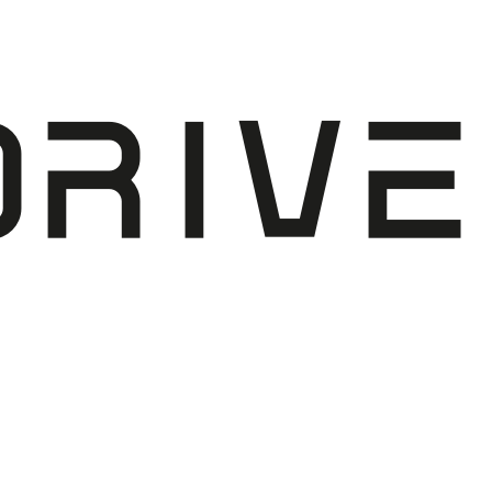
V
R
I
E
D