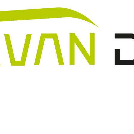
N
A
A
V