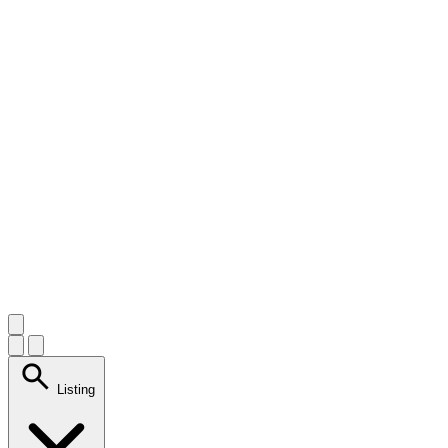
search
Listing