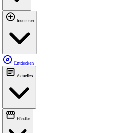
add_circle
Inserieren
explore
Entdecken
article
Aktuelles
storefront
Händler