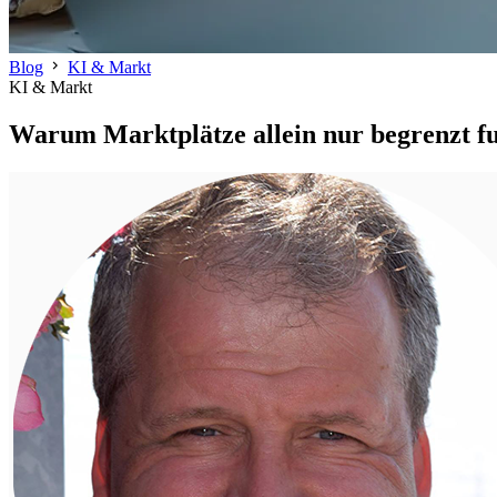
chevron_right
Blog
KI & Markt
KI & Markt
Warum Marktplätze allein nur begrenzt f