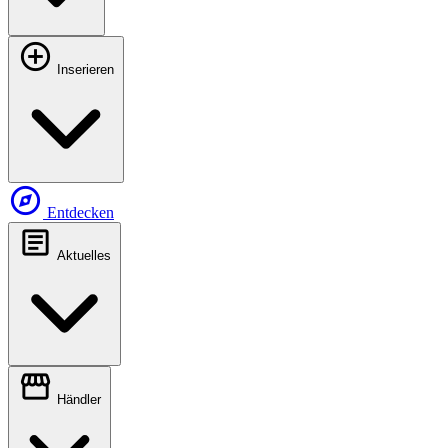
add_circle
Inserieren
explore
Entdecken
article
Aktuelles
storefront
Händler