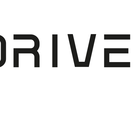
V
R
I
E
D