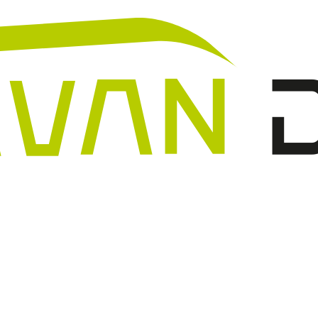
N
A
A
V