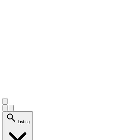
search
Listing