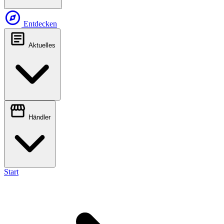
explore
Entdecken
article
Aktuelles
storefront
Händler
Start