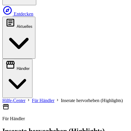
explore
Entdecken
article
Aktuelles
storefront
Händler
chevron_right
chevron_right
Hilfe-Center
Für Händler
Inserate hervorheben (Highlights)
storefront
Für Händler