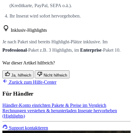
(Kreditkarte, PayPal, SEPA o.ä.).
Ihr Inserat wird sofort hervorgehoben.
lightbulb
Inklusiv-Highlights
Je nach Paket sind bereits Highlight-Plätze inklusive. Im
Professional
-Paket z.B. 3 Highlights, im
Enterprise
-Paket 10.
War dieser Artikel hilfreich?
thumb_up
thumb_down
Ja, hilfreich
Nicht hilfreich
arrow_back
Zurück zum Hilfe-Center
Für Händler
Händler-Konto einrichten
Pakete & Preise im Vergleich
Rechnungen verstehen & herunterladen
Inserate hervorheben
(Highlights)
support_agent
Support kontaktieren