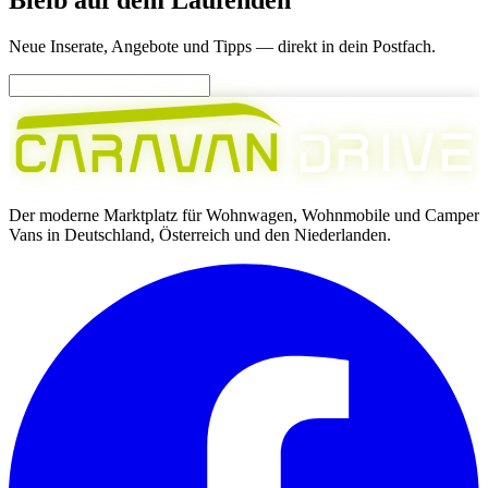
Bleib auf dem Laufenden
Neue Inserate, Angebote und Tipps — direkt in dein Postfach.
V
N
R
I
E
A
R
A
D
C
A
V
Der moderne Marktplatz für Wohnwagen, Wohnmobile und Camper
Vans in Deutschland, Österreich und den Niederlanden.